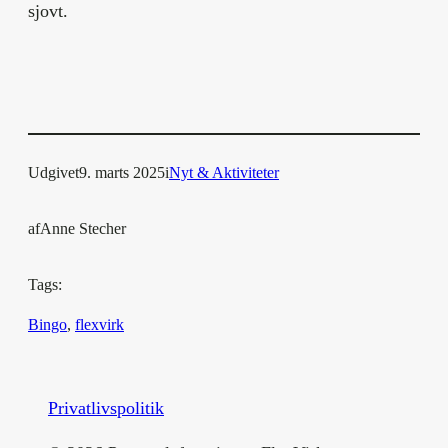
sjovt.
Udgivet
9. marts 2025
i
Nyt & Aktiviteter
af
Anne Stecher
Tags:
Bingo
, 
flexvirk
Privatlivspolitik