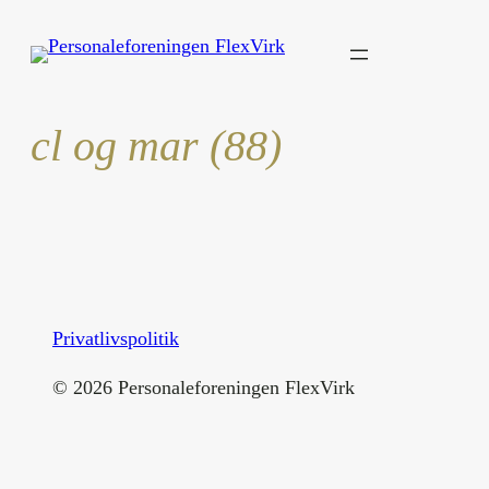
Spring
til
indhold
cl og mar (88)
Privatlivspolitik
©
2026
Personaleforeningen FlexVirk