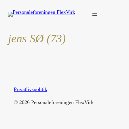
Spring
til
indhold
jens SØ (73)
Privatlivspolitik
©
2026
Personaleforeningen FlexVirk