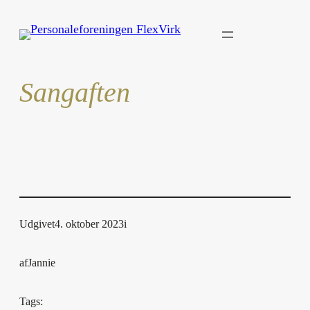
Spring
til
indhold
Sangaften
Udgivet
4. oktober 2023
i
af
Jannie
Tags: