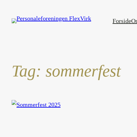
Spring
til
Forside
O
indhold
Tag:
sommerfest